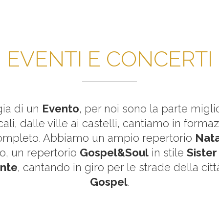
EVENTI E CONCERTI
ia di un
Evento
, per noi sono la parte migl
ocali, dalle ville ai castelli, cantiamo in for
 completo. Abbiamo un ampio repertorio
Nata
to, un repertorio
Gospel&Soul
in stile
Sister
ante
, cantando in giro per le strade della ci
Gospel
.